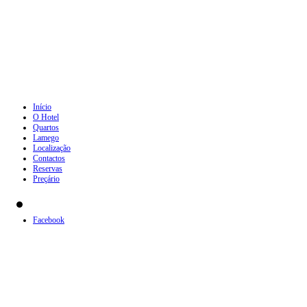
Início
O Hotel
Quartos
Lamego
Localização
Contactos
Reservas
Preçário
Facebook