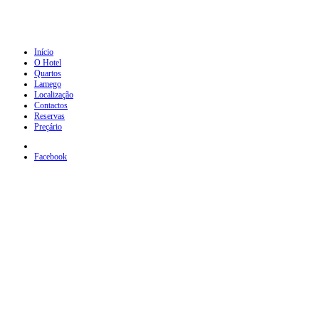
Início
O Hotel
Quartos
Lamego
Localização
Contactos
Reservas
Preçário
Facebook