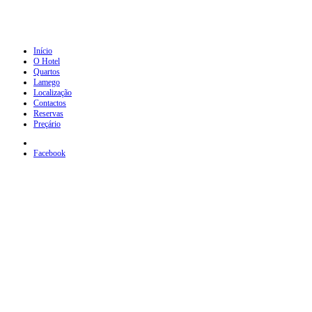
Início
O Hotel
Quartos
Lamego
Localização
Contactos
Reservas
Preçário
Facebook