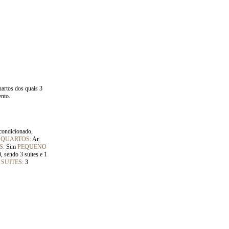
uartos dos quais 3
ento.
condicionado,
 QUARTOS:
Ar.
S:
Sim
PEQUENO
, sendo 3 suites e 1
SUITES:
3