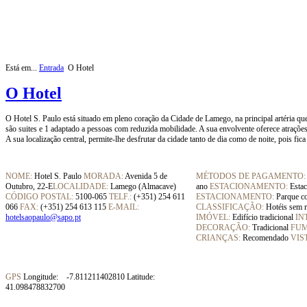
Está em...
Entrada
O Hotel
O Hotel
O Hotel S. Paulo está situado em pleno coração da Cidade de Lamego, na principal artéria qu
são suites e 1 adaptado a pessoas com reduzida mobilidade. A sua envolvente oferece atrações
A sua localização central, permite-lhe desfrutar da cidade tanto de dia como de noite, pois fica
NOME:
Hotel S. Paulo
MORADA:
Avenida 5 de
MÉTODOS DE PAGAMENTO:
Outubro, 22-E
LOCALIDADE:
Lamego (Almacave)
ano
ESTACIONAMENTO:
Estac
CÓDIGO POSTAL:
5100-065
TELF.:
(+351) 254 611
ESTACIONAMENTO:
Parque c
066
FAX:
(+351) 254 613 115
E-MAIL:
CLASSIFICAÇÃO:
Hotéis sem r
hotelsaopaulo@sapo.pt
IMÓVEL:
Edifício tradicional
IN
DECORAÇÃO:
Tradicional
FUM
CRIANÇAS:
Recomendado
VIS
GPS
Longitude: -7.811211402810
Latitude:
41.098478832700