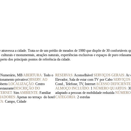
e atravessa a cidade. Trata-se de um prédio de meados de 1980 que dispõe de 30 confortáveis q
 culturais e monumentais, atrações naturais, experiências exclusivas e espaços de puro relaxam
 perto dos principais pontos de referência da cidade.
Numerário, MB
ABERTURA:
Todo o
RESERVAS:
Aconselhável
SERVIÇOS GERAIS:
Ar 
ionamento privativo
OBSERV. AO
Elevador, Sala de estar com TV por Cabo
SERVIÇOS
oberto
LOCALIZAÇÃO:
Centro
Cond., Telefone, TV, Internet
ACESSO DEFICIENTE
estaurante
DESCRIÇÃO DO
ALMOÇO INCLUÍDO:
1
NÚMERO QUARTOS:
30
TERNET:
Sim
AMBIENTE:
Familiar
adaptado
a pessoas de mobilidade reduzida
NÚMERO 
ADORES:
Apenas no terraço do hotel
CATEGORIA:
2 estrelas
TA:
Campo, Cidade